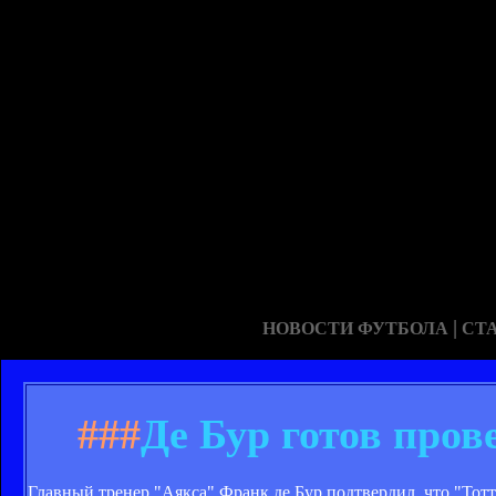
|
НОВОСТИ ФУТБОЛА
СТ
###
Де Бур готов пров
Главный тренер "Аякса" Франк де Бур подтвердил, что "Тотт