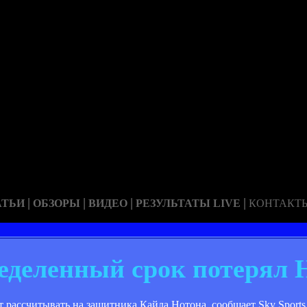
|
|
|
|
АТЬИ
ОБЗОРЫ
ВИДЕО
РЕЗУЛЬТАТЫ LIVE
КОНТАКТ
ределенный срок потерял 
 рассчитывать на защитника Кайла Нотона, сообщает Sky Sports