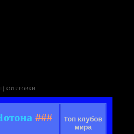
|
Ы
КОТИРОВКИ
Нотона
###
Топ клубов
мира
.