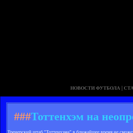
|
НОВОСТИ ФУТБОЛА
СТ
###
Тоттенхэм на неоп
Тренерский штаб "Тоттенхэма" в ближайшее время не сможет