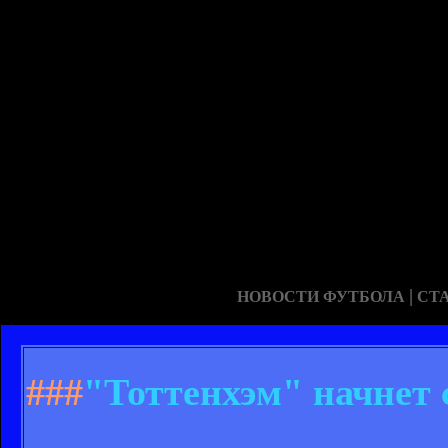
|
НОВОСТИ ФУТБОЛА
СТ
###
"Тоттенхэм" начнет 