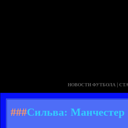
|
НОВОСТИ ФУТБОЛА
СТ
###
Сильва: Манчестер