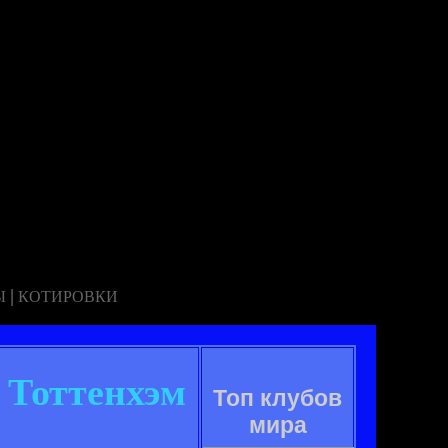
|
Ы
КОТИРОВКИ
 Тоттенхэм
Топ клубов
мира