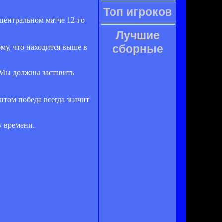
Топ игроков
центральном матче 12-го
Лучшие
сборные
му, что находится выше в
. Мы должны заставить
нтом победа всегда значит
у времени.