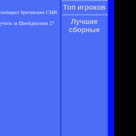
Топ игроков
 сообщают британские СМИ.
Лучшие
ручить за Шнейдерлина 27
сборные