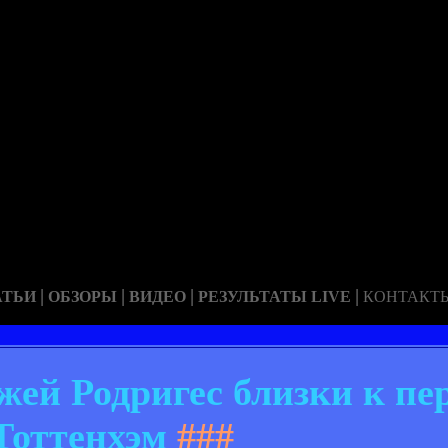
|
|
|
|
АТЬИ
ОБЗОРЫ
ВИДЕО
РЕЗУЛЬТАТЫ LIVE
КОНТАКТ
ей Родригес близки к пер
Тоттенхэм
###