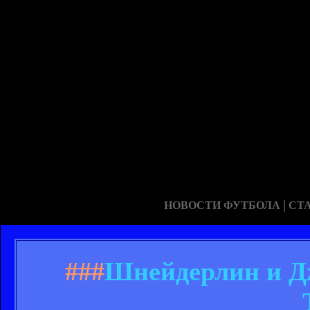
|
НОВОСТИ ФУТБОЛА
СТ
###
Шнейдерлин и Дж