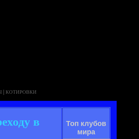
|
Ы
КОТИРОВКИ
еходу в
Топ клубов
мира