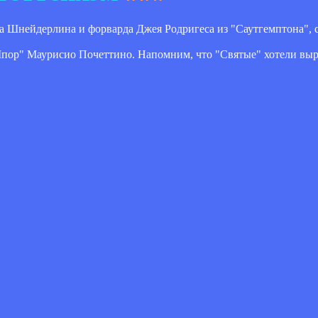
а Шнейдерлина и форварда Джея Родригеса из "Саутгемптона",
Шпор" Маурисио Почеттино. Напомним, что "Святые" хотели вы