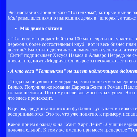
Экс-наставник лондонского "Тоттенхэма", который нынче р
Mail
размышлениями о нынешних делах в "шпорах", а также 
Між двома світами
- "Тоттенхэм" продает Бэйла за 100 млн. евро и покупает на 
переход в более состоятельный клуб - вот и весь бизнес-пла
достичь? Вы хотите достичь экономического успеха или тит
"Сити" подписывает Хесуса Наваса и Альваро Негредо не смо
просил подписать Модрича. Он вырос за несколько лет и его
- А что если "Тоттенхэм" не имеет надлежащего бюджет
- Тогда вы не уволите менеджера, если он не сумел завершит
Вилью. Получила же команда Даррена Бента и Романа Павлюч
толком не могли. Поэтому после восьмого тура я ушел. Это н
что здесь происходит.
В целом, средний английский футболист уступает в гибкости
воспринимаются. Это то, что уже понятно, к примеру, испанц
Какой прием я ожидаю на "Уайт Харт Лейн"? Лучший вариан
положительной. К тому же именно при моем тренерстве "То