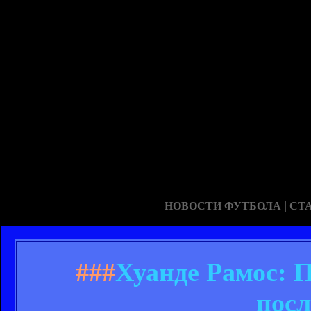
|
НОВОСТИ ФУТБОЛА
СТ
###
Хуанде Рамос: 
посл