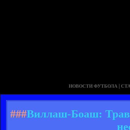
|
НОВОСТИ ФУТБОЛА
СТ
###
Виллаш-Боаш: Трав
не