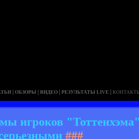
|
|
|
|
АТЬИ
ОБЗОРЫ
ВИДЕО
РЕЗУЛЬТАТЫ LIVE
КОНТАКТ
мы игроков "Тоттенхэма"
серьезными
###