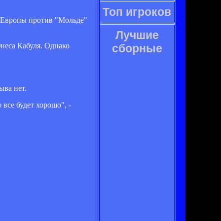
Топ игроков
и Европы против "Мольде"
Лучшие
неса Кабуля. Однако
сборные
ыва нет.
все будет хорошо", -