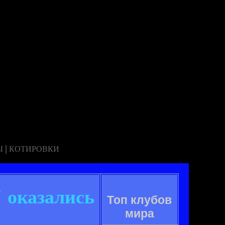
|
Ы
КОТИРОВКИ
 оказались
Топ клубов
мира